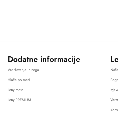
Dodatne informacije
L
Vzdrževanje in nega
Naš
Hlače po meri
Pogo
Leny moto
Izja
Leny PREMIUM
Vars
Kont