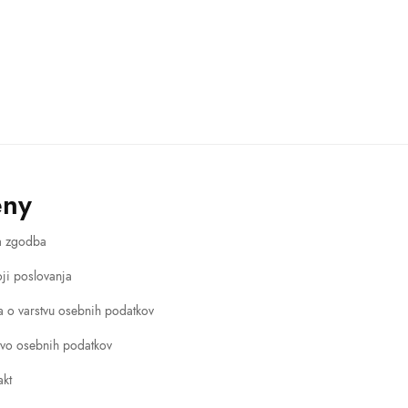
eny
a zgodba
ji poslovanja
va o varstvu osebnih podatkov
tvo osebnih podatkov
akt