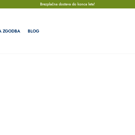
Brezplačna dostava do konca leta!
A ZGODBA
BLOG