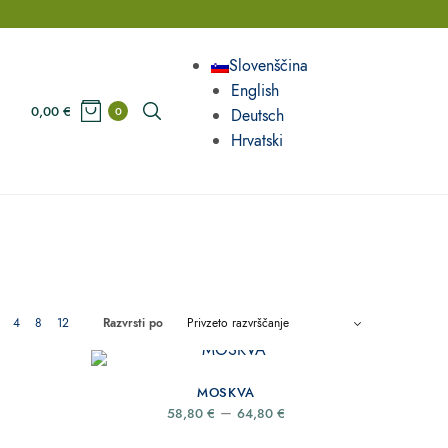
Slovenščina
English
0,00
€
0
Deutsch
Hrvatski
4
8
12
Razvrsti po
MOSKVA
Price
–
58,80
€
64,80
€
range:
58,80 €