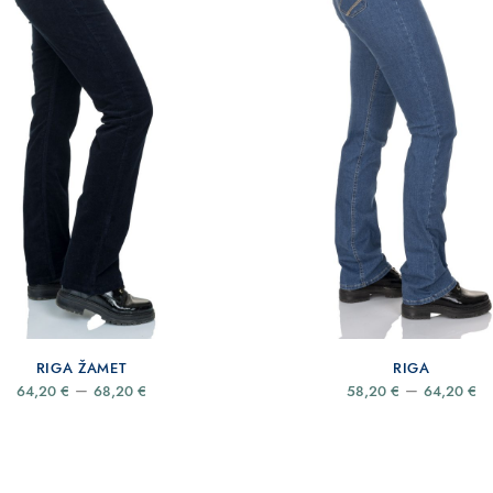
RIGA ŽAMET
RIGA
Price
–
–
64,20
€
68,20
€
58,20
€
64,20
€
range:
r
64,20 €
58
through
t
68,20 €
64