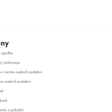
eny
a zgodba
ji poslovanja
va o varstvu osebnih podatkov
tvo osebnih podatkov
akt
book
stilo o piškotkih