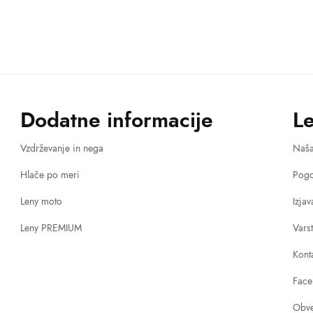
Dodatne informacije
L
Vzdrževanje in nega
Naš
Hlače po meri
Pogo
Leny moto
Izja
Leny PREMIUM
Vars
Kont
Face
Obve