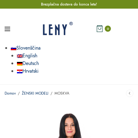
Brezplačna dostava do konca leta!
0
Slovenščina
English
Deutsch
Hrvatski
Domov
/
ŽENSKI MODELI
/
MOSKVA