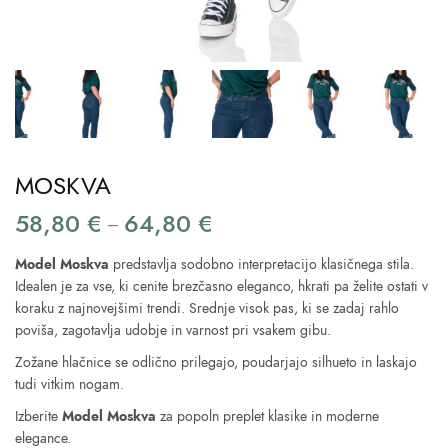
MOSKVA
58,80
€
64,80
€
Price
–
range:
Model Moskva
predstavlja sodobno interpretacijo klasičnega stila.
58,80 €
Idealen je za vse, ki cenite brezčasno eleganco, hkrati pa želite ostati v
through
koraku z najnovejšimi trendi. Srednje visok pas, ki se zadaj rahlo
64,80 €
poviša, zagotavlja udobje in varnost pri vsakem gibu.
Zožane hlačnice se odlično prilegajo, poudarjajo silhueto in laskajo
tudi vitkim nogam.
Izberite
Model Moskva
za popoln preplet klasike in moderne
elegance.