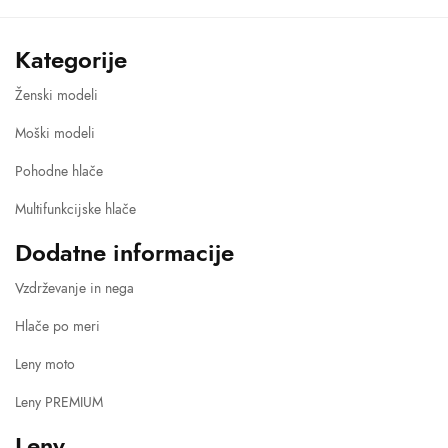
through
64,20 €
Kategorije
Ženski modeli
Moški modeli
Pohodne hlače
Multifunkcijske hlače
Dodatne informacije
Vzdrževanje in nega
Hlače po meri
Leny moto
Leny PREMIUM
Leny