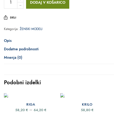
DODAJ V KOŠARICO
DELI
Kategorija:
ŽENSKI MODELI
Opis
Dodatne podrobnosti
Mnenja (0)
Podobni izdelki
IZBERITE MOŽNOSTI
IZBERITE MOŽNOSTI
RIGA
KRILO
Price
–
58,20
€
64,20
€
58,80
€
range:
58,20 €